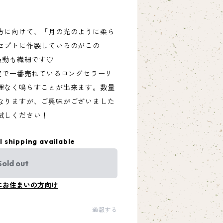
方に向けて、「月の光のように柔ら
セプトに作製しているのがこの
振動も繊細です♡
室で一番売れているロングセラーリ
理なく鳴らすことが出来ます。数量
なりますが、ご興味がございました
試しください！
l shipping available
Sold out
にお住まいの方向け
通報する