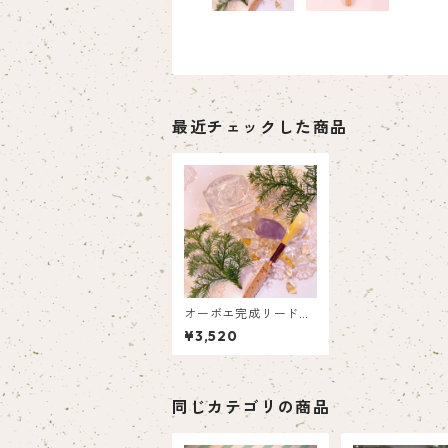
最近チェックした商品
オーボエ完成リード☆
Moon
¥3,520
同じカテゴリの商品