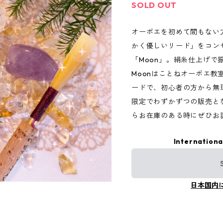
SOLD OUT
オーボエを初めて間もない
かく優しいリード」をコン
「Moon」。絹糸仕上げで
Moonはことねオーボエ教
ードで、初心者の方から無
限定でわずかずつの販売と
らお在庫のある時にぜひお
Internationa
日本国内